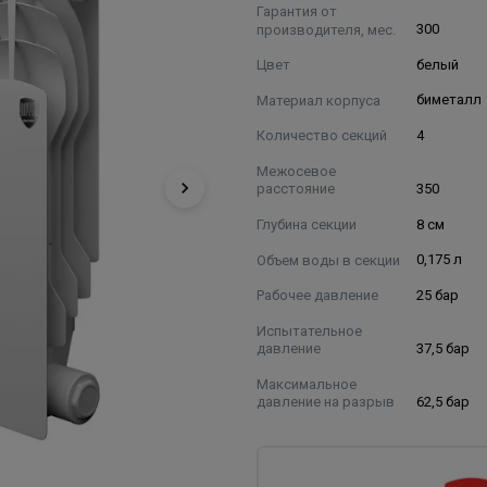
Гарантия от
производителя, мес.
300
Цвет
белый
Материал корпуса
биметалл
Количество секций
4
Межосевое
расстояние
350
Глубина секции
8 см
Объем воды в секции
0,175 л
Рабочее давление
25 бар
Испытательное
давление
37,5 бар
Максимальное
давление на разрыв
62,5 бар