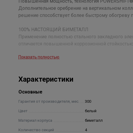
Повышенная мощность, технология POWERSHIFT
Дополнительное оребрение на вертикальном колле
решение способствует более быстрому обогреву п
100% НАСТОЯЩИЙ БИМЕТАЛЛ
Применение полностью стального закладного элем
отличается повышенной коррозионной стойкостью
системах, подверженных гидроударам и с химичес
Показать полностью
Oxsilan® 9807 – новое поколение экологически ч
Oxsilan® 9807 наносится на секцию радиатора пер
Характеристики
покрытия повышает антикоррозийную стойкость и
Основные
Сверхстойкая 7-этапная нано-покраска TECNOFIR
Нанесение экологически чистых нано-красок AkzoN
Гарантия от производителя, мес.
300
гарантирует стойкость к механическим поврежден
Цвет
белый
помещениях с повышенной влажностью.
Материал корпуса
биметалл
Количество секций
4