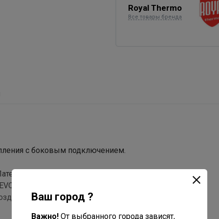
Royal Thermo
Все товары бренда
ы
пления с боковым подключением.
Патент №139542
EVOLUTION повышает теплоотдачу на 3% за счет
Ваш город ?
здуха при движении внутри радиатора.
Важно!
От выбранного города зависят,