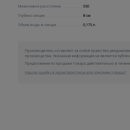
Межосевое расстояние
350
Глубина секции
8 см
Объем воды в секции
0,175 л
Производитель оставляет за собой право без уведомлени
производства. Указанная информация не является публич
Предложение по продаже товара действительно в течение
Нашли ошибку в характеристиках или описании товара?