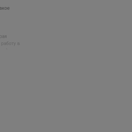
акое
рая
 работу в
ми).