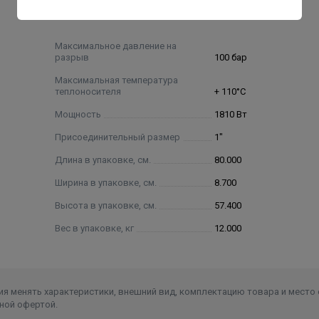
Максимальное давление на
разрыв
100 бар
Максимальная температура
теплоносителя
+ 110°С
Мощность
1810 Вт
Присоединительный размер
1"
Длина в упаковке, см.
80.000
Ширина в упаковке, см.
8.700
Высота в упаковке, см.
57.400
Вес в упаковке, кг
12.000
я менять характеристики, внешний вид, комплектацию товара и место 
ной офертой.