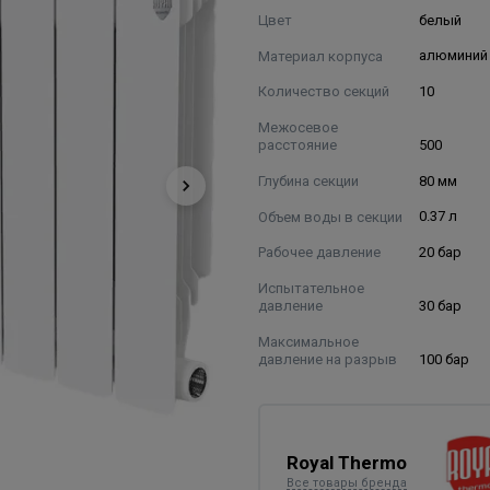
Цвет
белый
Материал корпуса
алюминий
Количество секций
10
Межосевое
расстояние
500
Глубина секции
80 мм
Объем воды в секции
0.37 л
Рабочее давление
20 бар
Испытательное
давление
30 бар
Максимальное
давление на разрыв
100 бар
Royal Thermo
Все товары бренда