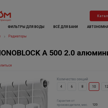
Катал
ФИЛЬТРЫ ДЛЯ ВОДЫ
ВСЁ ДЛЯ БАНИ
АВТОНОМНА
е
Радиаторы
MONOBLOCK A 500 2.0 алюмини
елиться
Количество секций
4
6
8
10
1
Гарантия от
производителя, мес.
120