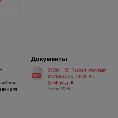
Документы
т
357861_RT_Pasport_Aluminum_
е
MONOBLOCK_10-23_A5
свойства
(print)grey.pdf
здан для
Размер: 842 кБ