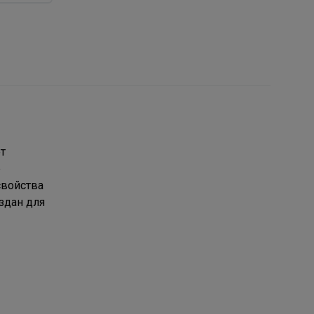
т
е
свойства
здан для