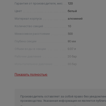
Гарантия от производителя, мес.
120
Цвет
белый
Материал корпуса
алюминий
Количество секций
10
Межосевое расстояние
500
Глубина секции
80 мм
Объем воды в секции
0.37 л
Рабочее давление
20 бар
Испытательное давление
30 бар
Показать полностью
Производитель оставляет за собой право без уведомлени
производства. Указанная информация не является публич