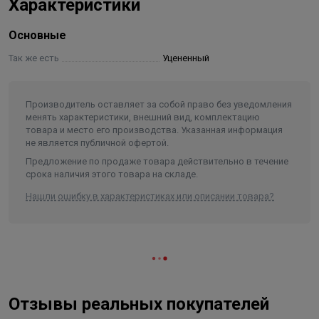
Характеристики
секций.
100% НАСТОЯЩИЙ БИМЕТАЛЛ
Основные
Применение полностью стального закладного
элемента, выполненного из углеродистой стали марки
Так же есть
Уцененный
20, которая отличается повышенной коррозионной
стойкостью и эксплуатационной надежностью.
Производитель оставляет за собой право без уведомления
Гарантирует надежную работу в системах,
менять характеристики, внешний вид, комплектацию
подверженных гидроударам и с химически
товара и место его производства. Указанная информация
агрессивными теплоносителями (в том числе
не является публичной офертой.
антифризами).
Предложение по продаже товара действительно в течение
срока наличия этого товара на складе.
Oxsilan® 9807 – новое поколение экологически чистого
покрытия без тяжелых металлов и фосфатов
Нашли ошибку в характеристиках или описании товара?
Oxsilan® 9807 наносится на секцию радиатора перед
покраской и за счет улучшенной адгезии
лакокрасочного покрытия повышает антикоррозийную
стойкость и долговечность радиаторов.
Сверхстойкая 7-этапная NANO-покраска TECNOFIRMA®
Отзывы реальных покупателей