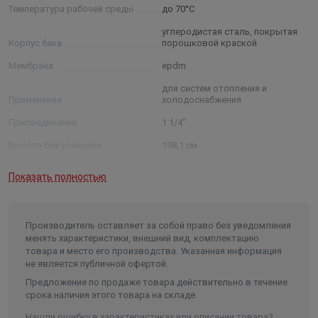
Температура рабочей среды
до 70°C
углеродистая сталь, покрытая
Корпус бака
порошковой краской
Мембрана
epdm
для систем отопления и
Применение
холодоснабжения
Присоединение
1 1/4"
Высота без упаковки
198,1 см
Ширина без упаковки
79 см
Показать полностью
Производитель оставляет за собой право без уведомления
менять характеристики, внешний вид, комплектацию
товара и место его производства. Указанная информация
не является публичной офертой.
Предложение по продаже товара действительно в течение
срока наличия этого товара на складе.
Нашли ошибку в характеристиках или описании товара?