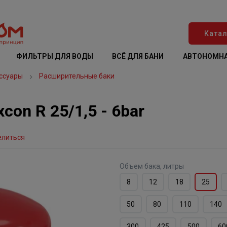
Катал
ФИЛЬТРЫ ДЛЯ ВОДЫ
ВСЁ ДЛЯ БАНИ
АВТОНОМНА
ссуары
Расширительные баки
on R 25/1,5 - 6bar
елиться
Объем бака, литры
8
12
18
25
50
80
110
140
300
425
500
60