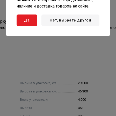
наличие и доставка товаров на сайте.
Да
Нет, выбрать другой
рку.
но никакого покрытия, что обеспечивает простоту соедине
Ширина в упаковке, см.
29.000
Высота в упаковке, см.
46.300
Вес в упаковке, кг
4.000
Высота
463