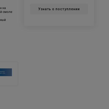
н на
Узнать о поступлении
ой смоле
ьный