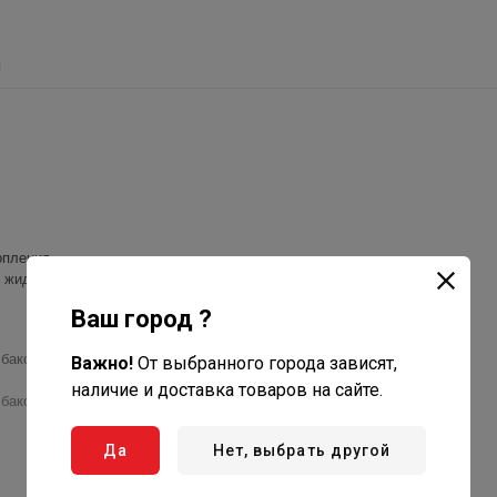
ы
опления.
 жидкости в контуре отопления.
Ваш город ?
баков до 24 литров.
Важно!
От выбранного города зависят,
наличие и доставка товаров на сайте.
баков объёмом 40-100 литров.
Да
Нет, выбрать другой