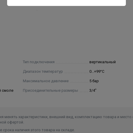
новое на эпоксидной смоле.
й защитной крышкой.
давление до 6 бар.
Тип подключения
вертикальный
Диапазон температур
0...+99°С
Максимальное давление
5 бар
й смоле
Присоединительные размеры
3/4"
я менять характеристики, внешний вид, комплектацию товара и место 
ной офертой.
 срока наличия этого товара на складе.