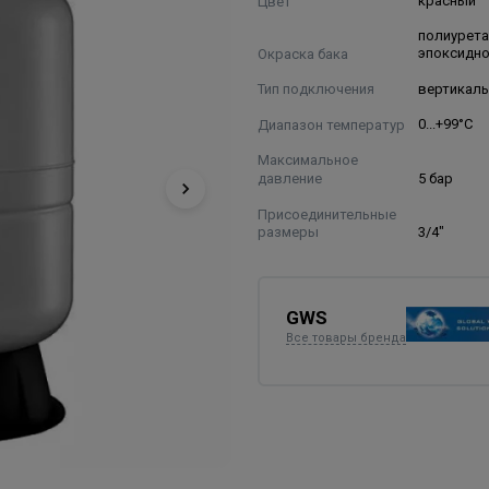
Цвет
красный
полиурета
Окраска бака
эпоксидн
Тип подключения
вертикал
Диапазон температур
0...+99°С
Максимальное
давление
5 бар
Присоединительные
размеры
3/4"
GWS
Все товары бренда