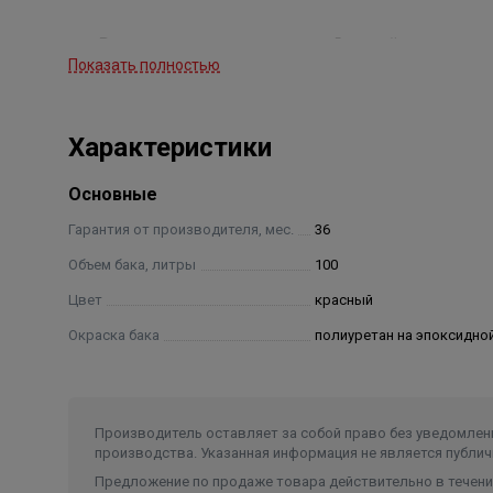
Внешнее покрытие
Двухслойное полиурета
Показать полностью
Патрубок
Нержавеющая сталь.
Характеристики
Нипель
Латунный с пластиково
Основные
Корпус
Максимальное рабочее 
Гарантия от производителя, мес.
36
Объем бака, литры
100
Диапазон рабочих температур
От 0 до + 99 гр. С.
Цвет
красный
Окраска бака
полиуретан на эпоксидно
Подключение
3/4 дюйма.
Гарантия
3 года.
Производитель оставляет за собой право без уведомлени
производства. Указанная информация не является публич
Ресурс работы
12 лет.
Предложение по продаже товара действительно в течение