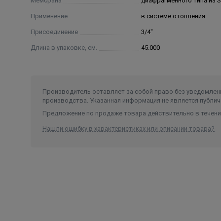
Мембрана
диафрагменного типа из 
Применение
в системе отопления
Присоединение
3/4"
Длина в упаковке, см.
45.000
Производитель оставляет за собой право без уведомлени
производства. Указанная информация не является публич
Предложение по продаже товара действительно в течение
Нашли ошибку в характеристиках или описании товара?