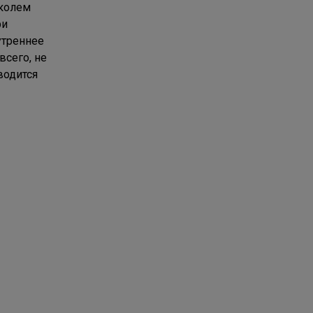
иколем
ри
утреннее
всего, не
водится