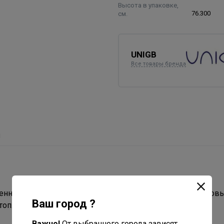
Высота в упаковке,
см.
76.300
UNIGB
Все товары бренда
ы
менной мембранной применяются для компенсации теплов
Ваш город ?
топления.
Важно!
От выбранного города зависят,