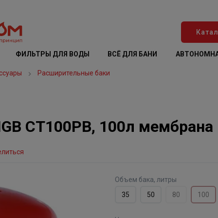
Катал
ФИЛЬТРЫ ДЛЯ ВОДЫ
ВСЁ ДЛЯ БАНИ
АВТОНОМНА
ссуары
Расширительные баки
GB СТ100РВ, 100л мембрана 
елиться
Объем бака, литры
35
50
80
100