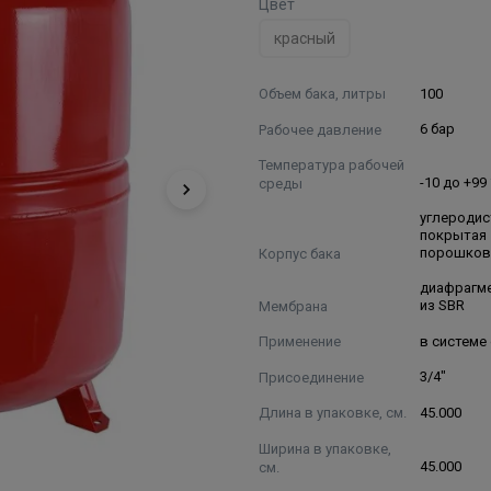
Цвет
красный
Объем бака, литры
100
Рабочее давление
6 бар
Температура рабочей
среды
-10 до +99
углеродис
покрытая
Корпус бака
порошков
диафрагме
Мембрана
из SBR
Применение
в системе
Присоединение
3/4"
Длина в упаковке, см.
45.000
Ширина в упаковке,
см.
45.000