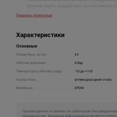
причине трубы и радиаторы не окисляются во
В закрытых расширительных баках вероятност
Показать полностью
Отсутствует вероятность появления воздушны
повышенного давления в верхней точке отоп
Отсутствует необходимость в подпитке отопи
Характеристики
мембранных расширительных баков для сист
Расширительные баки 24 и более литра, ос
Основные
Экономичность, безопасность и надежность.
Объем бака, литры
24
Рабочее давление
6 бар
Температура рабочей среды
-10 до +110
Корпус бака
углеводородная сталь
Мембрана
EPDM
Производитель оставляет за собой право без уведомлени
производства. Указанная информация не является публич