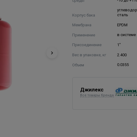
среды
-10 до +11
углеводо
Корпус бака
сталь
Мембрана
EPDM
Применение
в системе
Присоединение
1"
Вес в упаковке, кг
2.400
Объем
0.0355
Джилекс
Все товары бренда