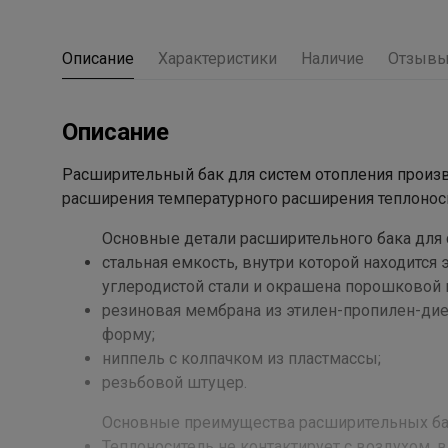
Описание
Характеристики
Наличие
Отзыв
Описание
Расширительный бак для систем отопления прои
расширения температурного расширения теплоноси
Основные детали расширительного бака для 
стальная емкость, внутри которой находится
углеродистой стали и окрашена порошковой 
резиновая мембрана из этилен-пропилен-д
форму;
ниппель с колпачком из пластмассы;
резьбовой штуцер.
Основные преимущества расширительных ба
Теплоноситель не контактирует с воздухом, в