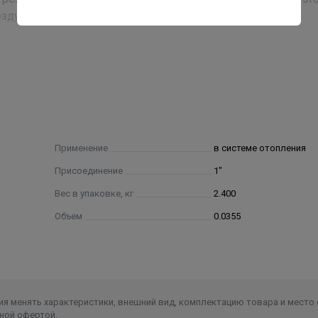
здухом, что способствует увеличению их срока службы.
ь того, что жидкость выльется за пределы бака, равняетс
х пробок, которые в баках открытого типа возникают в ре
ительной системы.
тельной системы теплоносителем, так как эксплуатация
емы отопления существенно облегчена.
нащены сменной мембраной
Применение
в системе отопления
Присоединение
1"
Вес в упаковке, кг
2.400
Объем
0.0355
я менять характеристики, внешний вид, комплектацию товара и место 
ной офертой.