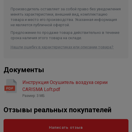
IPX0 защита допускает использование в сухих
Производитель оставляет за собой право без уведомления
помещениях, а I класс электрозащиты гарантирует
менять характеристики, внешний вид, комплектацию
безопасную эксплуатацию в домашних условиях.
товара и место его производства. Указанная информация
не является публичной офертой.
Royal Clima RD-CR16-E прекрасно справится с
Предложение по продаже товара действительно в течение
устранением избыточной влажности в спальнях,
срока наличия этого товара на складе.
гостиных, офисах и небольших хозяйственных
Нашли ошибку в характеристиках или описании товара?
помещениях. Особо полезен в квартирах с повышенной
влажностью, где следует предотвратить образование
плесени и конденсата на стенах и мебели.
Документы
Инструкция Осушитель воздуха серии
CARISMA Loft.pdf
Размер: 3 МБ
Отзывы реальных покупателей
Написать отзыв