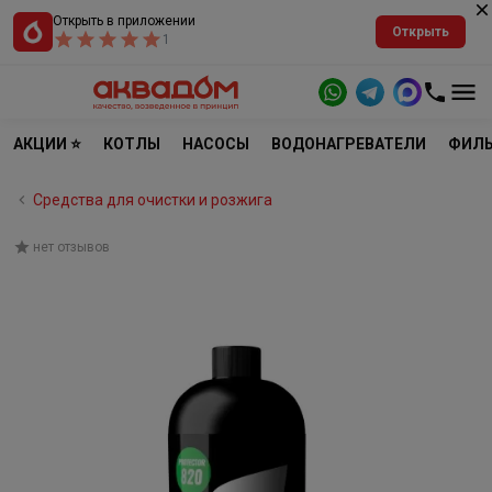
Открыть в приложении
Открыть
1
АКЦИИ ⭐
КОТЛЫ
НАСОСЫ
ВОДОНАГРЕВАТЕЛИ
ФИЛЬ
Средства для очистки и розжига
нет отзывов