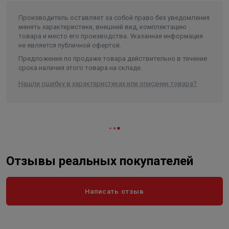
Длина в упаковке, см.
10.000
Ширина в упаковке, см.
5.500
Производитель оставляет за собой право без уведомления
менять характеристики, внешний вид, комплектацию
Высота в упаковке, см.
5.000
товара и место его производства. Указанная информация
не является публичной офертой.
Вес в упаковке, кг
0.344
Предложение по продаже товара действительно в течение
срока наличия этого товара на складе.
Нашли ошибку в характеристиках или описании товара?
Отзывы реальных покупателей
Написать отзыв