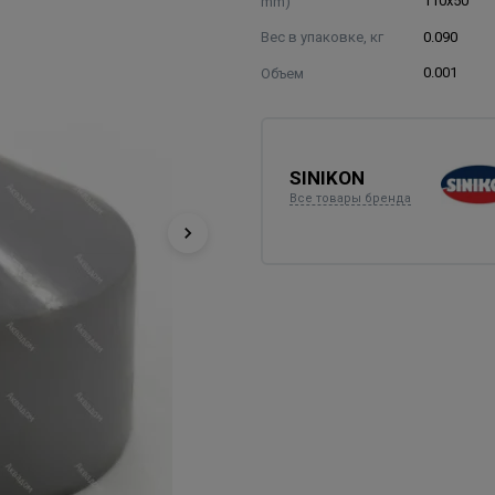
mm)
110х50
Вес в упаковке, кг
0.090
Объем
0.001
SINIKON
Все товары бренда