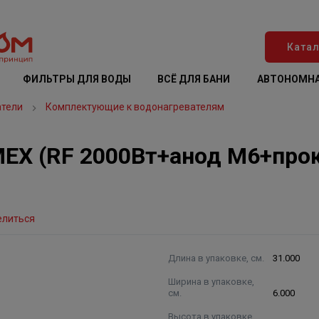
Катал
ФИЛЬТРЫ ДЛЯ ВОДЫ
ВСЁ ДЛЯ БАНИ
АВТОНОМНА
атели
Комплектующие к водонагревателям
X (RF 2000Вт+анод М6+прокл
елиться
Длина в упаковке, см.
31.000
Ширина в упаковке,
см.
6.000
Высота в упаковке,