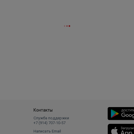
и Edisson King. Использовать ремкомплект возможно и с
их брендов при соответствующей мощности и размерах
с добавлением титана,
Контакты
Служба поддержки
+7 (914) 707‑10‑57
Написать Email