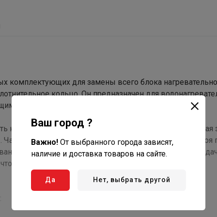
ы
ых комплектующих для замены всего блока нагревательно
плотнительное кольцо. Он предназначен для водонагревате
ующими мощностью и параметрами.
Ваш город ?
ть накопительного водонагревателя, а его своевременная
. Чаще всего нагревательные элементы выходят из строя 
Важно!
От выбранного города зависят,
ованные соли жесткости мешают нормальной теплопередач
наличие и доставка товаров на сайте.
о, в свою очередь, нарушает целостность ТЭНа и его
Да
Нет, выбрать другой
: