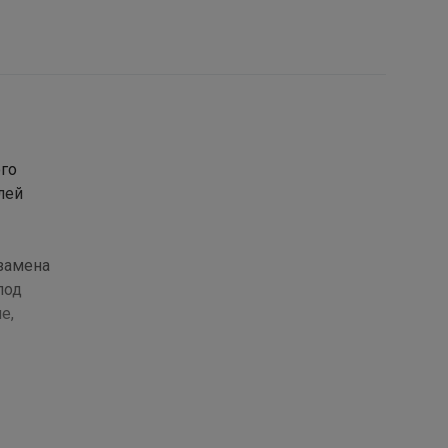
го
лей
 замена
под
е,