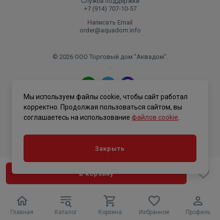
Служба поддержки
3 года , а также добавлено 2 года бесплатного
+7 (914) 707‑10‑57
сервисного обслуживания .
Написать Email
Классическая сплит-система Royal Clima PANDORA 2025
order@aquadom.info
NEW Wi-Fi — это гармоничное сочетание стиля,
комфорта и технологичности. Благодаря продвинутой
© 2026 ООО Торговый дом "Аквадом".
системе очистки воздуха, функции iFEEL и
.
возможности управления через Wi-Fi, она становится
идеальным решением для создания здорового
Мы используем файлы cookie, чтобы сайт работал
микроклимата в доме или офисе.
Политика конфиденциальности
корректно. Продолжая пользоваться сайтом, вы
соглашаетесь на использование
файлов cookie
.
Закрыть
В корзину
Главная
Каталог
Корзина
Избранное
Профиль