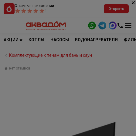
Открыть в приложении
Открыть
1
АКЦИИ ⭐
КОТЛЫ
НАСОСЫ
ВОДОНАГРЕВАТЕЛИ
ФИЛЬ
Комплектующие к печам для бань и саун
нет отзывов