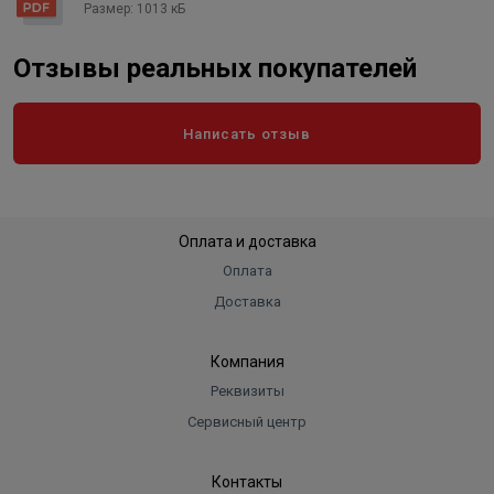
Форма
Размер: 1013 кБ
круглая
Нагревательный элемент
Тэн
Отзывы реальных покупателей
"Сухой" ТЭН
Нет
Цвет
белый
Написать отзыв
Оплата и доставка
Оплата
Доставка
Компания
Реквизиты
Сервисный центр
Контакты