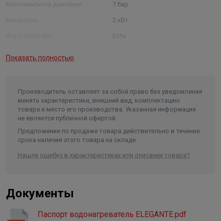
перегрева
Максимальное давление
7 бар
● Высокий класс влагозащиты IPX4
Мощность
2 кВт
● Заботливый режим iLike
Внутренний бак
Есть
● Белоснежное эмалевое покрытие бака, устойчивое к
царапинам и повреждениям
Покрытие внутреннего бака
эмалированная сталь
Показать полностью
● Легкая установка в любом помещении
Гарантия на внутренний бак
6 лет
Гарантия на электрические
элементы
2,5 года
Производитель оставляет за собой право без уведомления
менять характеристики, внешний вид, комплектацию
Тип управления
механический
товара и место его производства. Указанная информация
не является публичной офертой.
Сенсорная панель управления
Нет
Предложение по продаже товара действительно в течение
Регулировка мощности
Нет
срока наличия этого товара на складе.
Предохранительный клапан
Есть
Нашли ошибку в характеристиках или описании товара?
Устройство защитного
отключения /УЗО/
Нет
Документы
Защита от перегрева
Есть
Анод/материал анода
магниевый анод
Паспорт водонагреватель ELEGANTE.pdf