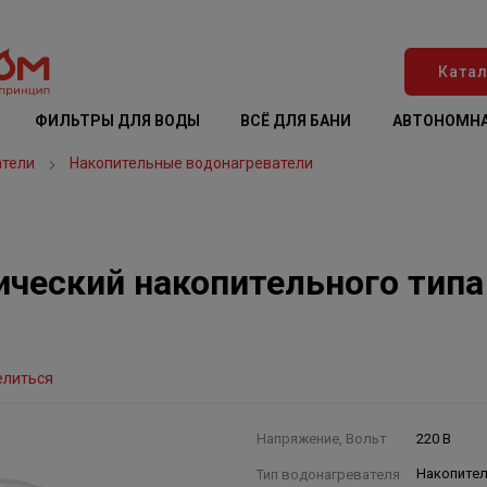
Катал
ФИЛЬТРЫ ДЛЯ ВОДЫ
ВСЁ ДЛЯ БАНИ
АВТОНОМНА
атели
Накопительные водонагреватели
ический накопительного тип
елиться
Напряжение, Вольт
220 В
Тип водонагревателя
Накопите