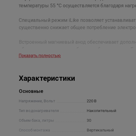
температуры 55 °С осуществляется благодаря наг
Специальный режим iLike позволяет устанавлива
существенно снижает общее потребление электроэ
Встроенный магниевый анод обеспечивает дополни
образующуюся накипь, облегчая обслуживание. Б
Показать полностью
термоизолирующему материалу вода дольше остае
работы все серии водонагревателей ROYAL CLIMA 
бака и протекания; высоким классом влаго- и эле
Характеристики
Основные
● Внутренние резервуары из высококачественной
● Высококачественный медный нагревательный эл
Напряжение, Вольт
220 В
действительно долго
Тип водонагревателя
Накопительный
● Узкий корпус диаметром всего 27 см.
Объем бака, литры
30
● Современный пенополиуретановый термоизолир
внутренним баком и корпусом
Способ монтажа
Вертикальный