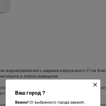
ких водонагревателей с шириной корпуса всего 27 см. Бла
рактически в любом помещении.
ханической панели управления. Для комфортной эксплуат
Ваш город ?
сти корпуса.
Важно!
От выбранного города зависят,
нержавеющей стали GOLIATH. Быстрый нагрев воды до ком