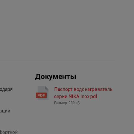
Документы
годаря
Паспорт водонагреватель
серии NIKA Inox.pdf
Размер: 939 кБ
ации
фортной