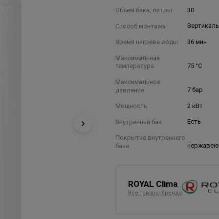
Объем бака, литры
30
Способ монтажа
Вертикал
Время нагрева воды
36 мин
Максимальная
температура
75 °C
Максимальное
давление
7 бар
Мощность
2 кВт
Внутренний бак
Есть
Покрытие внутреннего
бака
нержавею
ROYAL Clima
Все товары бренда