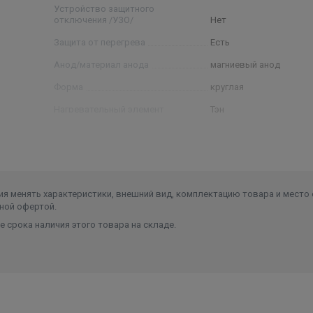
ной части прибора
Устройство защитного
отключения /УЗО/
Нет
Защита от перегрева
Есть
вое к царапинам и повреждениям
Анод/материал анода
магниевый анод
ещении
т
Форма
круглая
Нагревательный элемент
Тэн
"Сухой" ТЭН
Нет
Цвет
белый
я менять характеристики, внешний вид, комплектацию товара и место 
ной офертой.
 срока наличия этого товара на складе.