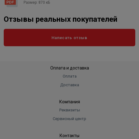
Нагревательный элемент
Размер: 870 кБ
Тэн
"Сухой" ТЭН
Нет
Отзывы реальных покупателей
Цвет
белый
Написать отзыв
Оплата и доставка
Оплата
Доставка
Компания
Реквизиты
Сервисный центр
Контакты