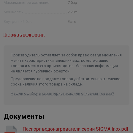
● Компактность и легкая установка в любом
Максимальное давление
7 бар
помещении. Все необходимые аксессуары входят в
Мощность
2 кВт
комплект
Внутренний бак
Есть
Покрытие внутреннего бака
нержавеющая сталь
Показать полностью
Гарантия на внутренний бак
6 лет
Гарантия на электрические
элементы
3,3 года
Производитель оставляет за собой право без уведомления
менять характеристики, внешний вид, комплектацию
Тип управления
механический
товара и место его производства. Указанная информация
не является публичной офертой.
Сенсорная панель управления
Нет
Предложение по продаже товара действительно в течение
Регулировка мощности
Нет
срока наличия этого товара на складе.
Предохранительный клапан
Есть
Нашли ошибку в характеристиках или описании товара?
Устройство защитного
отключения /УЗО/
Нет
Документы
Защита от перегрева
Есть
Форма
плоская
Паспорт водонагреватели серии SIGMA Inox.pdf