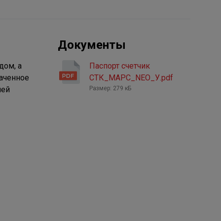
Документы
дом, а
Паспорт счетчик
наченное
СТК_МАРС_NEO_У.pdf
чей
Размер: 279 кБ