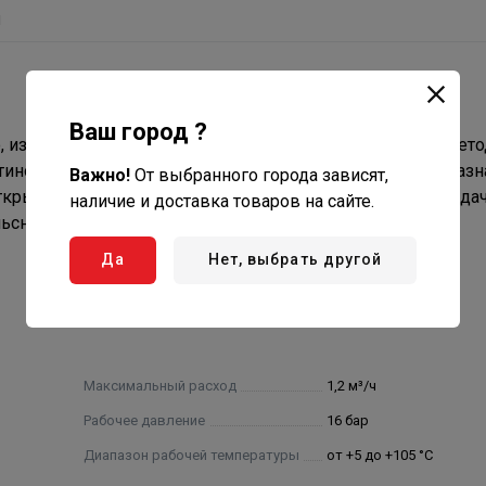
ы
Ваш город ?
о, измеряющее объем теплоносителя ультразвуковым мето
атиновых термопреобразователей сопротивления, предназ
Важно!
От выбранного города зависят,
открытых системах теплоснабжения с последующей переда
наличие и доставка товаров на сайте.
льсный выход (открытый коллектор).
Да
Нет, выбрать другой
Максимальный расход
1,2 м³/ч
Рабочее давление
16 бар
Диапазон рабочей температуры
от +5 до +105 °С