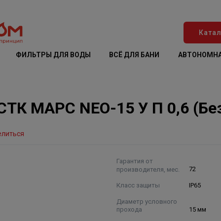
Катал
ФИЛЬТРЫ ДЛЯ ВОДЫ
ВСЁ ДЛЯ БАНИ
АВТОНОМНА
СТК МАРС NEO-15 У П 0,6 (Бе
елиться
Гарантия от
производителя, мес.
72
Класс защиты
IP65
Диаметр условного
прохода
15 мм