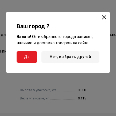
ы
Ваш город ?
на для чистки гриля и мангалов, шампуров и прочих поверхн
Важно!
От выбранного города зависят,
наличие и доставка товаров на сайте.
инвентарь от нагара и остатков пищи.
Да
Нет, выбрать другой
Высота в упаковке, см.
3.000
Вес в упаковке, кг
0.115