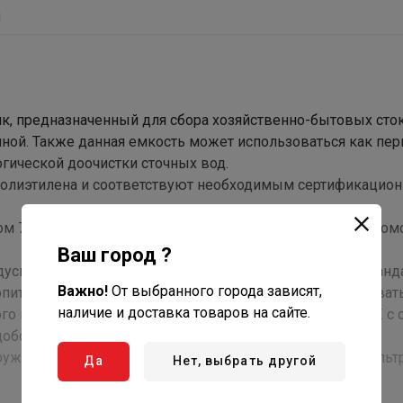
ы
к, предназначенный для сбора хозяйственно-бытовых сто
ой. Также данная емкость может использоваться как пе
гической доочистки сточных вод.
 полиэтилена и соответствуют необходимым сертификацио
ром 700 мм, высота горловины может быть изменена с по
Ваш город ?
дусмотрено одно входное отверстие с раструбом под стан
Важно!
От выбранного города зависят,
опительном исполнении септика труба может устанавливат
наличие и доставка товаров на сайте.
ого используемого объема емкости. Объем септика ЖУК с 
доборными кольцами 50 см – 3000 литров.
оружение доочистки (биореакторы, биофильтры, поля фильт
Да
Нет, выбрать другой