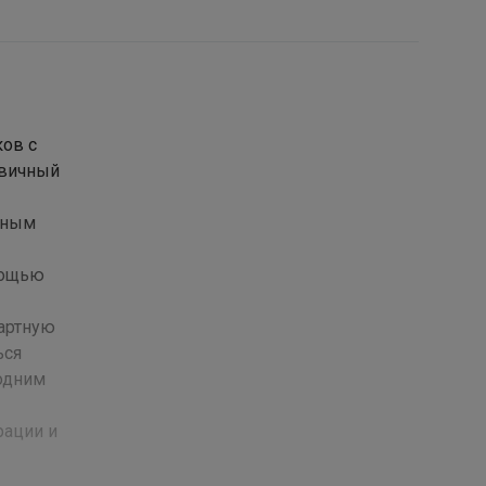
ков с
рвичный
нным
мощью
дартную
ься
одним
рации и