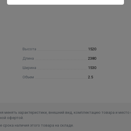
Высота
1520
Длина
2380
Ширина
1530
Объем
2.5
я менять характеристики, внешний вид, комплектацию товара и место 
ной офертой.
 срока наличия этого товара на складе.