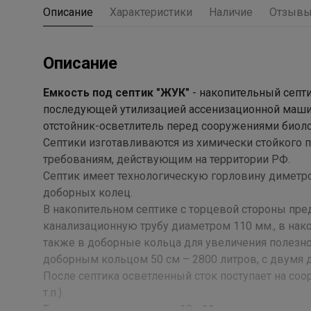
Описание
Характеристики
Наличие
Отзыв
Описание
Емкость под септик "ЖУК"
- накопительный септи
последующей утилизацией ассенизационной машин
отстойник-осветлитель перед сооружениями биоло
Септики изготавливаются из химически стойкого
требованиям, действующим на территории РФ.
Септик имеет технологическую горловину димет
доборных колец.
В накопительном септике с торцевой стороны пре
канализационную трубу диаметром 110 мм., в нак
также в доборные кольца для увеличения полезн
доборным кольцом 50 см – 2800 литров, с двумя 
После септика осветленный сток поступает на со
т.п.).
Толщина стенок септиков 10 - 11 мм.