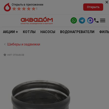
Открыть в приложении
Открыть
1
АКЦИИ ⭐
КОТЛЫ
НАСОСЫ
ВОДОНАГРЕВАТЕЛИ
ФИЛЬ
Шиберы и задвижки
нет отзывов