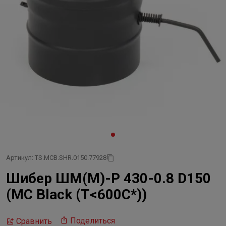
Артикул: TS.MCB.SHR.0150.77928
Шибер ШМ(М)-Р 430-0.8 D150
(MC Black (Т<600C*))
Поделиться
Сравнить