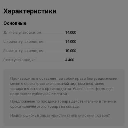
(нерж. сталь - 23,9, жадеит - 2,9 Вт/м*К).
Характеристики
Рекомендуется шишки размещать на дно каменки, а
Основные
поверх шишек укладывать камни для бани из твердых
пород, фарфоровые изделия и т. д.
Длина в упаковке, см.
14.000
Марка стали: 430, размер 1 шишки 100х65 мм. Общий
Ширина в упаковке, см.
14.000
вес 4.4 кг. +/- 0.2 кг.
Высота в упаковке, см.
10.000
Вес в упаковке, кг
4.400
Производитель оставляет за собой право без уведомления
менять характеристики, внешний вид, комплектацию
товара и место его производства. Указанная информация
не является публичной офертой.
Предложение по продаже товара действительно в течение
срока наличия этого товара на складе.
Нашли ошибку в характеристиках или описании товара?