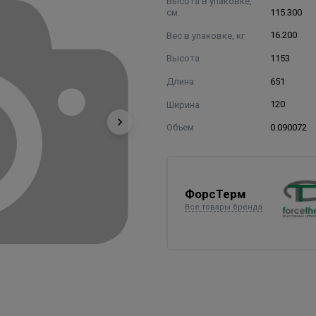
Высота в упаковке,
см.
115.300
Вес в упаковке, кг
16.200
Высота
1153
Длина
651
Ширина
120
Объем
0.090072
ФорсТерм
Все товары бренда