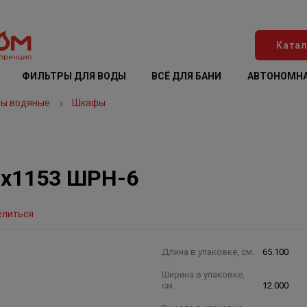
Катал
ФИЛЬТРЫ ДЛЯ ВОДЫ
ВСЁ ДЛЯ БАНИ
АВТОНОМНА
лы водяные
Шкафы
х1153 ШРН-6
елиться
Длина в упаковке, см.
65.100
Ширина в упаковке,
см.
12.000