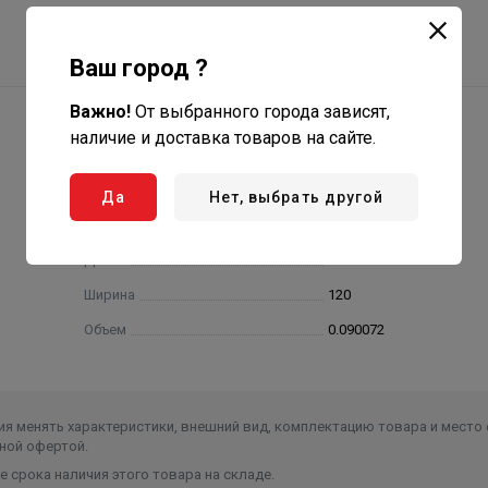
Ваш город ?
Важно!
От выбранного города зависят,
наличие и доставка товаров на сайте.
Да
Нет, выбрать другой
Высота
1153
Длина
651
Ширина
120
Объем
0.090072
я менять характеристики, внешний вид, комплектацию товара и место 
ной офертой.
 срока наличия этого товара на складе.