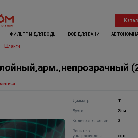
Катал
ФИЛЬТРЫ ДЛЯ ВОДЫ
ВСЁ ДЛЯ БАНИ
АВТОНОМНА
Шланги
слойный,арм.,непрозрачный (
елиться
Диаметр
1"
Бухта
25 м
Количество слоев
3
Защите от
ультрафиолета
есть