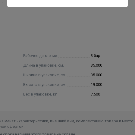
я).
Рабочее давление
3 бар
Длина в упаковке, см.
35.000
Ширина в упаковке, см.
35.000
Высота в упаковке, см.
19.000
Вес в упаковке, кг
7.500
я менять характеристики, внешний вид, комплектацию товара и место 
ной офертой.
 срока наличия этого товара на складе.