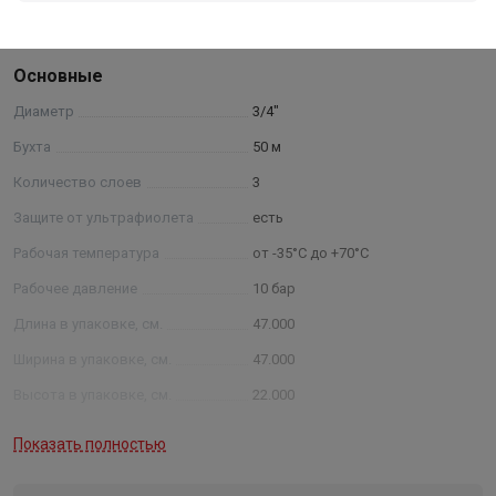
Характеристики
Основные
Диаметр
3/4"
Бухта
50 м
Количество слоев
3
Защите от ультрафиолета
есть
Рабочая температура
от -35°C до +70°C
Рабочее давление
10 бар
Длина в упаковке, см.
47.000
Ширина в упаковке, см.
47.000
Высота в упаковке, см.
22.000
Вес в упаковке, кг
12.000
Показать полностью