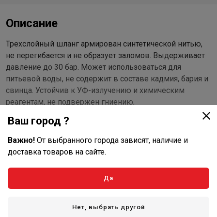
Описание
Трехслойный шланг армирован синтетической нитью,
не перегибается и не образует заломов. Выдерживает
давление до 30 бар. Может использоваться для
питьевой воды, не содержит в составе кадмия, бария и
свинца. Устойчив к УФ-излучению и химическим
реагентам, не подвержен гниению,
морозоустойчивый.
Ваш город ?
Важно!
От выбранного города зависят, наличие и
доставка товаров на сайте.
Да
Показать полностью
Нет, выбрать другой