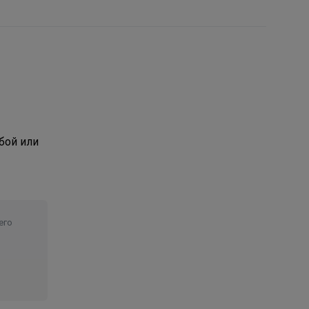
бой или
его