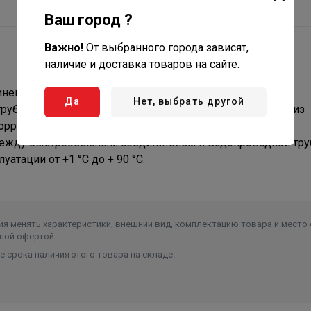
Ваш город ?
Важно!
От выбранного города зависят,
наличие и доставка товаров на сайте.
нений применяется в качестве переходника между
Да
Нет, выбрать другой
убой или краном с внешней резьбой 3/4”. Изготовлен из
оррозии и долговечен. В комплекте с уплотнительной
между быстросъёмным соединителем и водопроводной тру
атации от +1 °С до + 90 °С.
я менять характеристики, внешний вид, комплектацию товара и место 
ной офертой.
 срока наличия этого товара на складе.