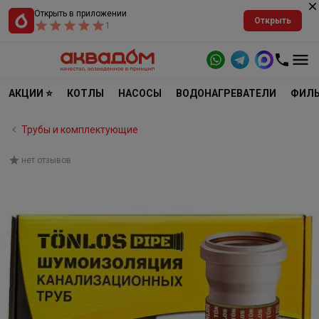
Открыть в приложении
Открыть
1
АКЦИИ ⭐
КОТЛЫ
НАСОСЫ
ВОДОНАГРЕВАТЕЛИ
ФИЛЬ
Трубы и комплектующие
нет отзывов