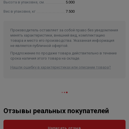
Высота в упаковке, см.
5.000
Кроме шумоизоляторов в Tonlos PIPE PRO есть слой-
герметик. При монтаже вам не потребуются стяжки или
Вес в упаковке, кг
7.500
клей, их функцию выполняет этот тонкий зеленый
слой. Оторвать практически невозможно.
Производитель оставляет за собой право без уведомления
менять характеристики, внешний вид, комплектацию
товара и место его производства. Указанная информация
не является публичной офертой.
Предложение по продаже товара действительно в течение
срока наличия этого товара на складе.
Нашли ошибку в характеристиках или описании товара?
Отзывы реальных покупателей
Написать отзыв