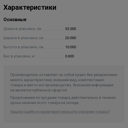
сифона. Сифон можно подвергать сборке-разборке без
Характеристики
повреждения уплотнителей. Чаша сифона имеет специальную
округлую форму, что не позволяет задерживаться в ней
мусору.
Основные
Длина в упаковке, см.
33.000
Корпус сифона изготовлен из первичного полипропилена, что
положительно влияет на его прочность, долговечность, а
Ширина в упаковке, см.
20.000
также устойчивость к температурным воздействиям.
Высота в упаковке, см.
10.000
В комплектацию сифона входит универсальная
Вес в упаковке, кг
0.603
гофрированная труба с возможностью подключения сифона к
канализационной трубе диаметром 40 или 50 мм.
Основное назначение сифона — это отведение воды в
Производитель оставляет за собой право без уведомления
менять характеристики, внешний вид, комплектацию
канализационный стояк, а также создание барьера для
товара и место его производства. Указанная информация
проникновения внутрь помещения из системы канализации
не является публичной офертой.
канализационных газов, насекомых и болезнетворных
Предложение по продаже товара действительно в течение
микроорганизмов.
срока наличия этого товара на складе.
На все сифоны торговой марки MasterProf производителем
Нашли ошибку в характеристиках или описании товара?
установлена гарантия 12 месяцев.
Характеристики: