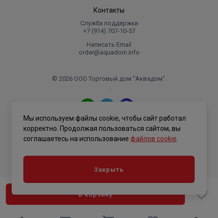
отверстия: 30мм
Контакты
Служба поддержки
Минимальная и максимальная высота расположения
+7 (914) 707‑10‑57
сифона: 290-300мм
Написать Email
order@aquadom.info
Высота от нижней части мойки до изгиба: 125мм
© 2026 ООО Торговый дом "Аквадом".
.
Допустимое расстояние от отверстия в мойки до колбы
сифона: 260мм
Мы используем файлы cookie, чтобы сайт работал
Фильтр/пробка слива: есть
Политика конфиденциальности
корректно. Продолжая пользоваться сайтом, вы
соглашаетесь на использование
файлов cookie
.
Наличие отвода для стиральной/посудомоечной
машины: да
Закрыть
Наличие перелива: да
В корзину
Для формы переливного отверстия: Круглой и
квадратной