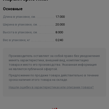
положительно влияет на его прочность, долговечность, а
также устойчивость к температурным воздействиям.
Основные
Основное назначение сифона — это отведение воды в
Длина в упаковке, см.
17.000
канализационный стояк, а также создание барьера для
Ширина в упаковке, см.
20.000
проникновения внутрь помещения из системы канализации
канализационных газов, насекомых и болезнетворных
Высота в упаковке, см.
8.000
микроорганизмов.
Вес в упаковке, кг
0.240
На все сифоны торговой марки MasterProf производителем
установлена гарантия 12 месяцев. Подходит для
умывальников с максимальной глубиной сливного
Производитель оставляет за собой право без уведомления
менять характеристики, внешний вид, комплектацию
отверстия 170-190 мм.
товара и место его производства. Указанная информация
не является публичной офертой.
Предложение по продаже товара действительно в течение
срока наличия этого товара на складе.
Нашли ошибку в характеристиках или описании товара?