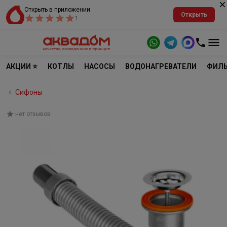
Открыть в приложении
Открыть
1
АКЦИИ ⭐
КОТЛЫ
НАСОСЫ
ВОДОНАГРЕВАТЕЛИ
ФИЛЬ
Сифоны
нет отзывов