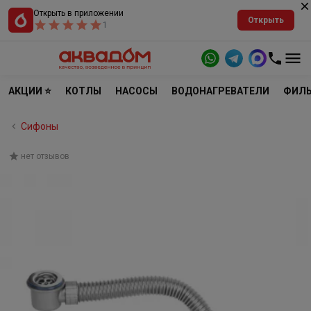
Открыть в приложении
Открыть
1
АКЦИИ ⭐
КОТЛЫ
НАСОСЫ
ВОДОНАГРЕВАТЕЛИ
ФИЛЬ
Сифоны
нет отзывов