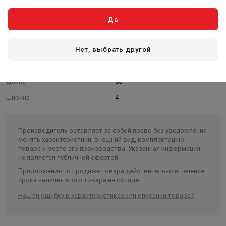
или износе кольца.
Да
Характеристики
Основные
Нет, выбрать другой
Вес в упаковке, кг
0.002
Длина
85
Ширина
4
Производитель оставляет за собой право без уведомления
менять характеристики, внешний вид, комплектацию
товара и место его производства. Указанная информация
не является публичной офертой.
Предложение по продаже товара действительно в течение
срока наличия этого товара на складе.
Нашли ошибку в характеристиках или описании товара?