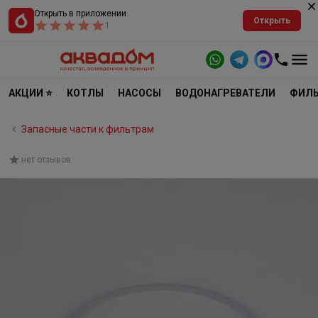
Открыть в приложении
Открыть
1
АКЦИИ ⭐
КОТЛЫ
НАСОСЫ
ВОДОНАГРЕВАТЕЛИ
ФИЛЬ
Запасные части к фильтрам
нет отзывов