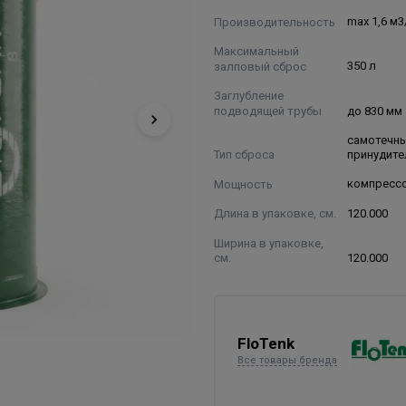
Производительность
max 1,6 м3
Максимальный
залповый сброс
350 л
Заглубление
подводящей трубы
до 830 мм
самотечны
Тип сброса
принудит
Мощность
компрессо
Длина в упаковке, см.
120.000
Ширина в упаковке,
см.
120.000
FloTenk
Все товары бренда