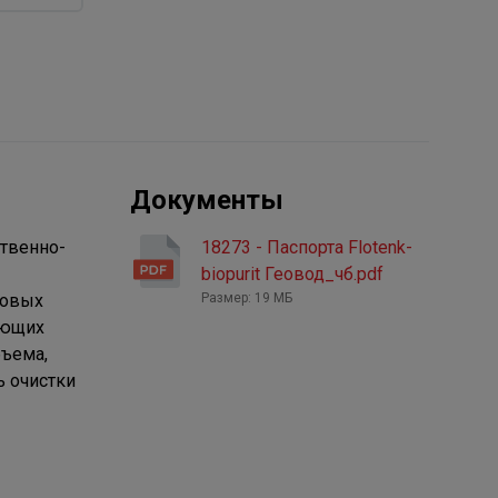
Документы
ственно-
18273 - Паспорта Flotenk-
biopurit Геовод_чб.pdf
товых
Размер: 19 МБ
ающих
бъема,
ь очистки