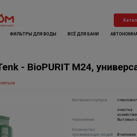
Катал
ФИЛЬТРЫ ДЛЯ ВОДЫ
ВСЁ ДЛЯ БАНИ
АВТОНОМНА
Tenk - BioPURIT М24, универс
елиться
Материал корпуса
стеклово
очистка
хозяйстве
Назначение
бытовых 
Количество
проживающих людей
8 человек