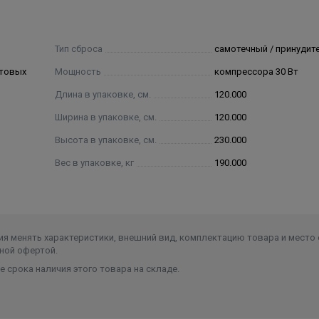
Тип сброса
самотечный / принудит
ытовых
Мощность
компрессора 30 Вт
Длина в упаковке, см.
120.000
Ширина в упаковке, см.
120.000
Высота в упаковке, см.
230.000
Вес в упаковке, кг
190.000
я менять характеристики, внешний вид, комплектацию товара и место 
ной офертой.
 срока наличия этого товара на складе.