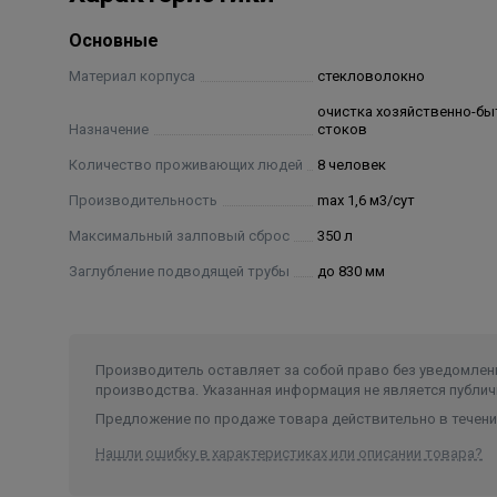
Основные
Материал корпуса
стекловолокно
очистка хозяйственно-б
Назначение
стоков
Количество проживающих людей
8 человек
Производительность
max 1,6 м3/сут
Максимальный залповый сброс
350 л
Заглубление подводящей трубы
до 830 мм
Производитель оставляет за собой право без уведомлени
производства. Указанная информация не является публич
Предложение по продаже товара действительно в течение
Нашли ошибку в характеристиках или описании товара?