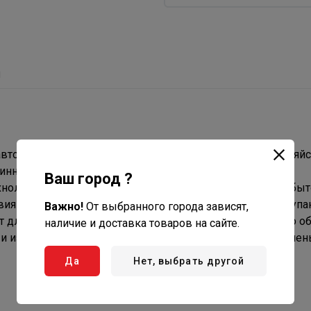
ы
ю автоматизированная система биологической очистки хозяй
т инновационный принцип прикрепленной микрофлоры,
Ваш город ?
хнология идеально подходит для очистки хозяйственно-бы
овиям неравномерного потока и изменения состава поступ
Важно!
От выбранного города зависят,
т для очистки хозяйственно-бытовых стоков различного о
наличие и доставка товаров на сайте.
и изменению состава сточных вод. Обеспечивается степен
Да
Нет, выбрать другой