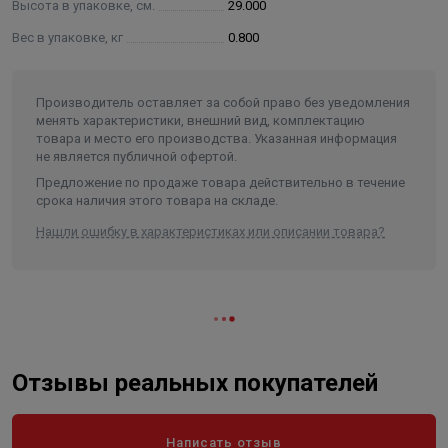
Высота в упаковке, см.
29.000
зависимости от степени загрязнения);
хромированные, эмалированные поверхности не более
Вес в упаковке, кг
0.800
30 секунд.
Производитель оставляет за собой право без уведомления
Температурный режим мойки от +20°С до +40°C.
менять характеристики, внешний вид, комплектацию
При проведении очистки помещение должно хорошо
товара и место его производства. Указанная информация
проветриваться; рекомендуется наносить средство на
не является публичной офертой.
поверхность в виде тонкой струйки, сильно не нажимая
Предложение по продаже товара действительно в течение
срока наличия этого товара на складе.
на рычаг, чтобы избежать образования в воздухе
мелкодисперсных брызг.
Нашли ошибку в характеристиках или описании товара?
Отзывы реальных покупателей
Написать отзыв