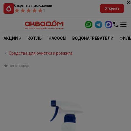
Открыть в приложении
Открыть
1
АКЦИИ ⭐
КОТЛЫ
НАСОСЫ
ВОДОНАГРЕВАТЕЛИ
ФИЛЬ
Средства для очистки и розжига
нет отзывов