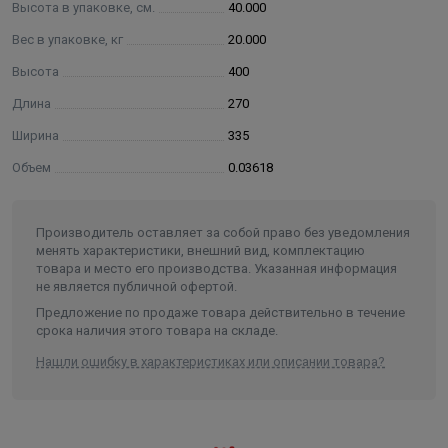
Высота в упаковке, см.
40.000
уплотнительная прокладка — 2 шт,
прижимной фланец — 1 шт,
Вес в упаковке, кг
20.000
винт М 6 (шестигр. 4мм) — 10 шт.
Высота
400
Длина
270
Ширина
335
Объем
0.03618
Производитель оставляет за собой право без уведомления
менять характеристики, внешний вид, комплектацию
товара и место его производства. Указанная информация
не является публичной офертой.
Предложение по продаже товара действительно в течение
срока наличия этого товара на складе.
Нашли ошибку в характеристиках или описании товара?