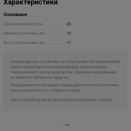
Характеристики
трения скольжения μ = 0.14
оцинковка: электролитическая
Основные
термостойкость до +120 °C
Длина в упаковке, см.
20
Ширина в упаковке, см.
15
SL
Высота в упаковке, см.
17
B
H
d1
k
Арт. №
Модель
G
(max.)
Fa,z 
(мм)
(мм)
(мм)
(мм)
(мм)
20 x
Производитель оставляет за собой право без уведомления
6663412
одинарные
M10/12
150
46
100
80
2 300
менять характеристики, внешний вид, комплектацию
12,5
товара и место его производства. Указанная информация
не является публичной офертой.
Предложение по продаже товара действительно в течение
срока наличия этого товара на складе.
Нашли ошибку в характеристиках или описании товара?