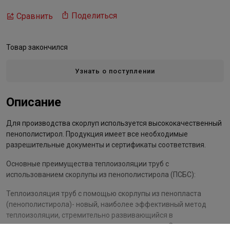
Поделиться
Сравнить
Товар закончился
Узнать о поступлении
Описание
Для производства скорлуп используется высококачественный
пенополистирол. Продукция имеет все необходимые
разрешительные документы и сертификаты соответствия.
Основные преимущества теплоизоляции труб с
использованием скорлупы из пенополистирола (ПСБС):
Теплоизоляция труб с помощью скорлупы из пенопласта
(пенополистирола)- новый, наиболее эффективный метод
теплоизоляции, стремительно развивающийся в
промышленном и гражданском строительстве. Скорлупа