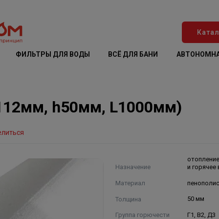
Катал
ФИЛЬТРЫ ДЛЯ ВОДЫ
ВСЁ ДЛЯ БАНИ
АВТОНОМНА
d112мм, h50мм, L1000мм)
елиться
отопление
Назначение
и горячее
Материал
пенополи
Толщина
50 мм
Группа горючести
Г1, В2, Д3