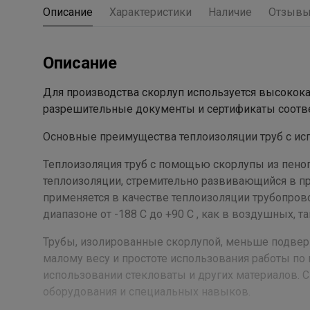
Описание
Характеристики
Наличие
Отзыв
Описание
Для производства скорлуп используется высокок
разрешительные документы и сертификаты соотв
Основные преимущества теплоизоляции труб с ис
Теплоизоляция труб с помощью скорлупы из пено
теплоизоляции, стремительно развивающийся в п
применяется в качестве теплоизоляции трубопров
диапазоне от -188 С до +90 С , как в воздушных, 
Трубы, изолированные скорлупой, меньше подверга
малому весу и простоте использования работы по 
использовании стекловаты и других материалов. 
оборудования и специальных навыков.