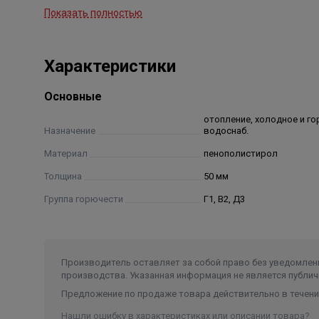
К преимуществам использования скорлупы можно
Показать полностью
доступ к поврежденным участкам трубопровода, п
мостиков холода, стойкость к горению, стойкость
Характеристики
Простота конструкции и установки скорлуп, а та
теплоизоляцией, представленной на Российском р
Основные
отопление, холодное и го
Назначение
водоснаб.
Материал
пенополистирол
Толщина
50 мм
Группа горючести
Г1, В2, Д3
Производитель оставляет за собой право без уведомлени
производства. Указанная информация не является публич
Предложение по продаже товара действительно в течение
Нашли ошибку в характеристиках или описании товара?