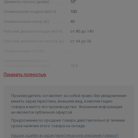
Диаметр насоса (дюйм)
10"
обозначения: 2ЭЦВ 8- 40-120 нрк; 2 –
модернизированный тип агрегата ЭЦВ —тип агрегата; 8
Номинальная подача (м3/ч)
100
— условный диаметр насоса в дюймах ; 40 —
Номинальный напор (м)
40
номинальная подача, м3 /ч: 120 —номинальный напор в
Рабочий диапазон подач (м3/ч)
от 80 до 140
метрах водяного столба, нрк — нержавеющие рабочие
колеса, нро — нержавеющие рабочие органы (рабочие
Рабочий диапазон по напору (м)
от 44 до 36
колеса, отводы)) Примечание: * - параметры будут
Номинальный ток (А)
-
установлены после проведения испытания агрегатов.
Номинальная мощность
электродвигателя (кВт)
18.5
Показать полностью
Условный диаметр насоса
(дюйм)
10
Диаметр насоса (мм)
235
Производитель оставляет за собой право без уведомления
Внутренний диаметр обсадной
менять характеристики, внешний вид, комплектацию
трубы скважины не менее/не
товара и место его производства. Указанная информация
более (мм)
250/301
не является публичной офертой.
Частота, (Гц)
50
Предложение по продаже товара действительно в течение
срока наличия этого товара на складе.
Количество фаз
3
Нашли ошибку в характеристиках или описании товара?