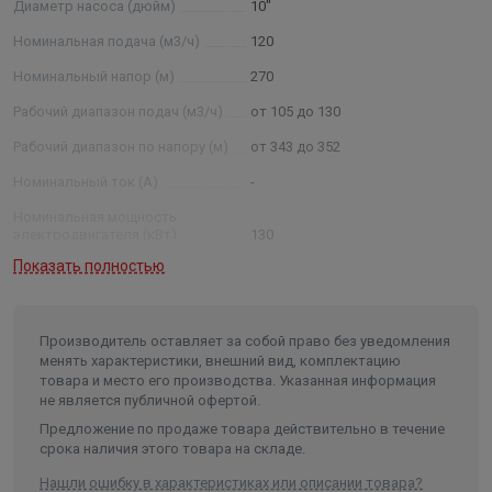
Диаметр насоса (дюйм)
10"
обозначения: 2ЭЦВ 8- 40-120 нрк; 2 –
модернизированный тип агрегата ЭЦВ —тип агрегата; 8
Номинальная подача (м3/ч)
120
— условный диаметр насоса в дюймах ; 40 —
Номинальный напор (м)
270
номинальная подача, м3 /ч: 120 —номинальный напор в
Рабочий диапазон подач (м3/ч)
от 105 до 130
метрах водяного столба, нрк — нержавеющие рабочие
колеса, нро — нержавеющие рабочие органы (рабочие
Рабочий диапазон по напору (м)
от 343 до 352
колеса, отводы)) Примечание: * - параметры будут
Номинальный ток (А)
-
установлены после проведения испытания агрегатов.
Номинальная мощность
электродвигателя (кВт)
130
Показать полностью
Условный диаметр насоса
(дюйм)
10
Диаметр насоса (мм)
235
Производитель оставляет за собой право без уведомления
Внутренний диаметр обсадной
менять характеристики, внешний вид, комплектацию
трубы скважины не менее/не
товара и место его производства. Указанная информация
более (мм)
250/301
не является публичной офертой.
Частота, (Гц)
50
Предложение по продаже товара действительно в течение
срока наличия этого товара на складе.
Количество фаз
3
Нашли ошибку в характеристиках или описании товара?