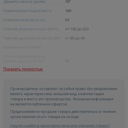
Диаметр насоса (дюйм)
10"
обозначения: 2ЭЦВ 8- 40-120 нрк; 2 –
модернизированный тип агрегата ЭЦВ —тип агрегата; 8
Номинальная подача (м3/ч)
160
— условный диаметр насоса в дюймах ; 40 —
Номинальный напор (м)
65
номинальная подача, м3 /ч: 120 —номинальный напор в
Рабочий диапазон подач (м3/ч)
от 100 до 220
метрах водяного столба, нрк — нержавеющие рабочие
колеса, нро — нержавеющие рабочие органы (рабочие
Рабочий диапазон по напору (м)
от 80 до 40
колеса, отводы)) Примечание: * - параметры будут
Номинальный ток (А)
-
установлены после проведения испытания агрегатов.
Номинальная мощность
электродвигателя (кВт)
45
Показать полностью
Условный диаметр насоса
(дюйм)
10
Диаметр насоса (мм)
235
Производитель оставляет за собой право без уведомления
Внутренний диаметр обсадной
менять характеристики, внешний вид, комплектацию
трубы скважины не менее/не
товара и место его производства. Указанная информация
более (мм)
250/301
не является публичной офертой.
Частота, (Гц)
50
Предложение по продаже товара действительно в течение
срока наличия этого товара на складе.
Количество фаз
3
Нашли ошибку в характеристиках или описании товара?