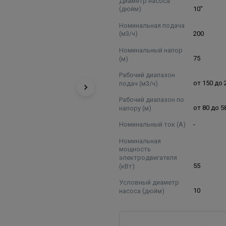
Диаметр насоса
(дюйм)
10"
Номинальная подача
(м3/ч)
200
Номинальный напор
(м)
75
Рабочий диапазон
подач (м3/ч)
от 150 до 
Рабочий диапазон по
напору (м)
от 80 до 5
Номинальный ток (А)
-
Номинальная
мощность
электродвигателя
(кВт)
55
Условный диаметр
насоса (дюйм)
10