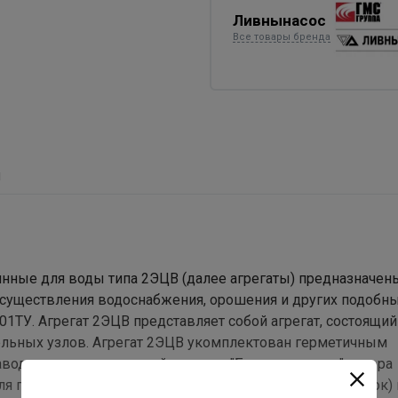
Ливнынасос
Все товары бренда
ы
ные для воды типа 2ЭЦВ (далее агрегаты) предназначен
осуществления водоснабжения, орошения и других подобны
01ТУ. Агрегат 2ЭЦВ представляет собой агрегат, состоящий
ательных узлов. Агрегат 2ЭЦВ укомплектован герметичным
воде водоглицериновой смесью. "Беличья клетка" ротора
ля подъема воды с общей минерализацией (сухой остаток) 