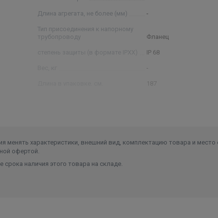
Длина агрегата, не более (мм)
-
Тип присоединения к напорному
трубопроводу
Фланец
степень защиты (в формате IPXX)
IP 68
Вес, кг
-
Длина в упаковке, см.
187
Ширина в упаковке, см.
23.5
Высота в упаковке, см.
23.5
Вес в упаковке, кг
261
я менять характеристики, внешний вид, комплектацию товара и место 
ной офертой.
 срока наличия этого товара на складе.