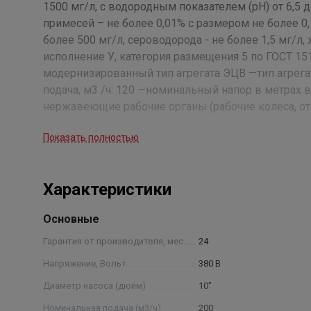
1500 мг/л, с водородным показателем (рН) от 6,5 
примесей – не более 0,01% с размером не более 0,
более 500 мг/л, сероводорода - не более 1,5 мг/л
исполнение У, категория размещения 5 по ГОСТ 151
модернизированный тип агрегата ЭЦВ —тип агрега
подача, м3 /ч: 120 —номинальный напор в метрах 
нержавеющие рабочие органы (рабочие колеса, от
проведения испытания агрегатов.
Показать полностью
Характеристики
Основные
Гарантия от производителя, мес.
24
Напряжение, Вольт
380 В
Диаметр насоса (дюйм)
10"
Номинальная подача (м3/ч)
200