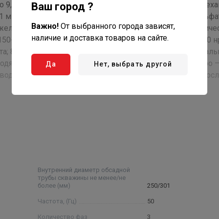
до 9,5, температурой до 30°С, массовой долей твердых мех
Ваш город ?
1 мм, с содержанием хлоридов - не более 350 мг/л, сульфа
Важно!
От выбранного города зависят,
, железа (общее содержание) – не более 0,3мг/л. Климатиче
наличие и доставка товаров на сайте.
50-69. Структура условного обозначения: 2ЭЦВ 8- 40-120 нр
та; 8 — условный диаметр насоса в дюймах ; 40 —номиналь
водяного столба, нрк — нержавеющие рабочие колеса, нро 
Да
Нет, выбрать другой
воды)) Примечание: * - параметры будут установлены пос
Внутренний диаметр обсадной
трубы скважины не менее/не
более (мм)
250/301
Частота, (Гц)
50
Количество фаз
3