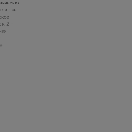
анических
тов - не
ское
к; 2 –
ная
—
ле