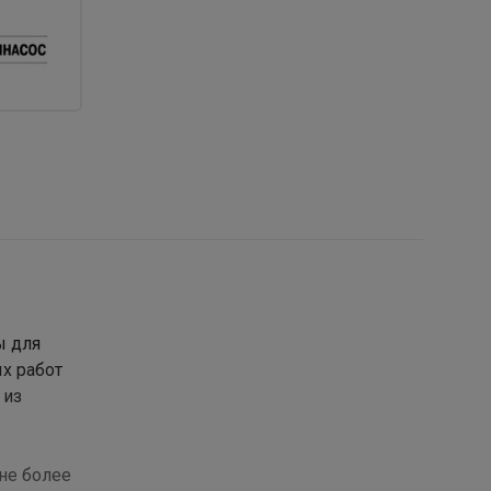
ы для
х работ
 из
не более