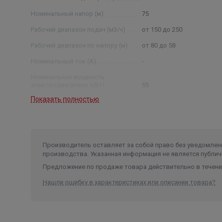
Номинальный напор (м)
75
Рабочий диапазон подач (м3/ч)
от 150 до 250
Рабочий диапазон по напору (м)
от 80 до 58
Номинальный ток (А)
-
Номинальная мощность
электродвигателя (кВт)
55
Показать полностью
Условный диаметр насоса (дюйм)
10
Диаметр насоса (мм)
235
Производитель оставляет за собой право без уведомлени
производства. Указанная информация не является публич
Предложение по продаже товара действительно в течение
Нашли ошибку в характеристиках или описании товара?