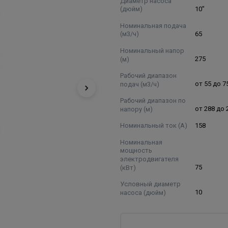
Диаметр насоса
(дюйм)
10"
Номинальная подача
(м3/ч)
65
Номинальный напор
(м)
275
Рабочий диапазон
подач (м3/ч)
от 55 до 7
Рабочий диапазон по
напору (м)
от 288 до 
Номинальный ток (А)
158
Номинальная
мощность
электродвигателя
(кВт)
75
Условный диаметр
насоса (дюйм)
10