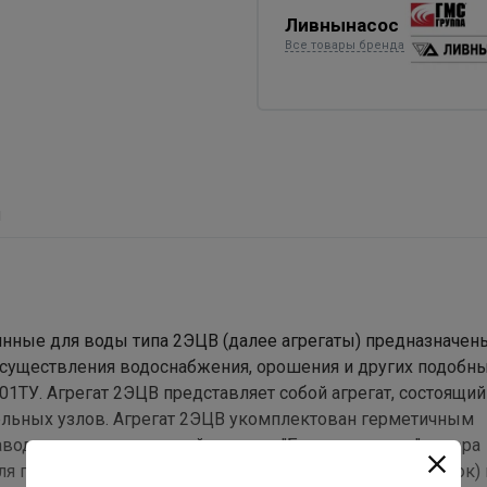
Ливнынасос
Все товары бренда
ы
ные для воды типа 2ЭЦВ (далее агрегаты) предназначен
осуществления водоснабжения, орошения и других подобны
01ТУ. Агрегат 2ЭЦВ представляет собой агрегат, состоящий
ательных узлов. Агрегат 2ЭЦВ укомплектован герметичным
воде водоглицериновой смесью. "Беличья клетка" ротора
ля подъема воды с общей минерализацией (сухой остаток) 