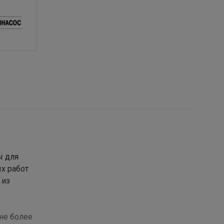
ы для
х работ
 из
не более