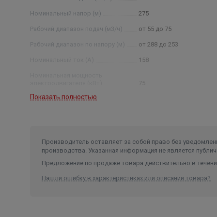
Номинальный напор (м)
275
Рабочий диапазон подач (м3/ч)
от 55 до 75
Рабочий диапазон по напору (м)
от 288 до 253
Номинальный ток (А)
158
Номинальная мощность
электродвигателя (кВт)
75
Показать полностью
Условный диаметр насоса (дюйм)
10
Диаметр насоса (мм)
235
Производитель оставляет за собой право без уведомлени
производства. Указанная информация не является публич
Предложение по продаже товара действительно в течение
Нашли ошибку в характеристиках или описании товара?