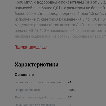
1500 мг/л, с водородным показателем (рН) от 6,5 
примесей – не более 0,01% с размером не более 0,
более 500 мг/л, сероводорода - не более 1,5 мг/л
исполнение У, категория размещения 5 по ГОСТ 151
модернизированный тип агрегата ЭЦВ —тип агрега
подача, м3 /ч: 120 —номинальный напор в метрах 
нержавеющие рабочие органы (рабочие колеса, от
проведения испытания агрегатов.
Показать полностью
Характеристики
Основные
Гарантия от производителя, мес.
24
Напряжение, Вольт
380 В
Диаметр насоса (дюйм)
10"
Номинальная подача (м3/ч)
65