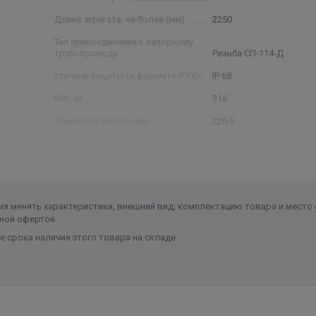
Длина агрегата, не более (мм)
2250
Тип присоединения к напорному
трубопроводу
Резьба СП-114-Д
степень защиты (в формате IPXX)
IP 68
Вес, кг
316
Длина в упаковке, см.
226.5
Ширина в упаковке, см.
33
Высота в упаковке, см.
37.5
Вес в упаковке, кг
349,4
я менять характеристики, внешний вид, комплектацию товара и место 
ной офертой.
 срока наличия этого товара на складе.