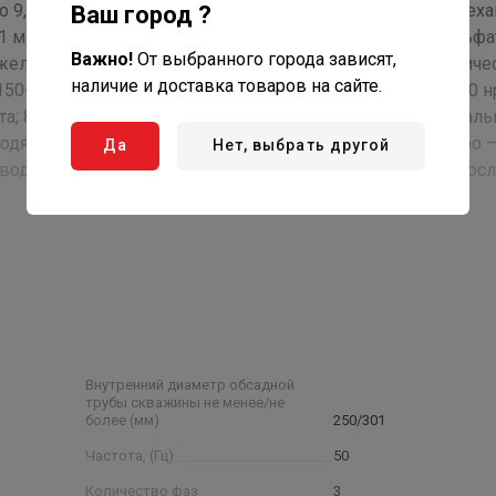
до 9,5, температурой до 30°С, массовой долей твердых мех
Ваш город ?
1 мм, с содержанием хлоридов - не более 350 мг/л, сульфа
Важно!
От выбранного города зависят,
, железа (общее содержание) – не более 0,3мг/л. Климатиче
наличие и доставка товаров на сайте.
50-69. Структура условного обозначения: 2ЭЦВ 8- 40-120 нр
та; 8 — условный диаметр насоса в дюймах ; 40 —номиналь
водяного столба, нрк — нержавеющие рабочие колеса, нро 
Да
Нет, выбрать другой
воды)) Примечание: * - параметры будут установлены пос
Внутренний диаметр обсадной
трубы скважины не менее/не
более (мм)
250/301
Частота, (Гц)
50
Количество фаз
3