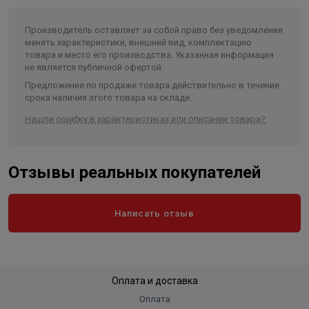
Диаметр насоса (мм)
235
Производитель оставляет за собой право без уведомления
Внутренний диаметр обсадной
менять характеристики, внешний вид, комплектацию
трубы скважины не менее/не
товара и место его производства. Указанная информация
более (мм)
250/301
не является публичной офертой.
Частота, (Гц)
50
Предложение по продаже товара действительно в течение
срока наличия этого товара на складе.
Количество фаз
3
Нашли ошибку в характеристиках или описании товара?
Длина агрегата, не более (мм)
1530
Тип присоединения к напорному
трубопроводу
Резьба СП-114-Д
Отзывы реальных покупателей
степень защиты (в формате IPXX)
IP 68
Вес, кг
164
Написать отзыв
Длина в упаковке, см.
153
Ширина в упаковке, см.
23.5
Высота в упаковке, см.
23.5
Оплата и доставка
Вес в упаковке, кг
164
Оплата