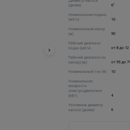
Диаметр насоса
(дюйм)
6"
Номинальная подача
(м3/ч)
10
Номинальный напор
(м)
90
Рабочий диапазон
подач (м3/ч)
от 8 до 12
Рабочий диапазон по
напору (м)
от 95 до 7
Номинальный ток (А)
10
Номинальная
мощность
электродвигателя
(кВт)
4
Условный диаметр
насоса (дюйм)
6