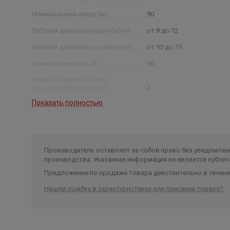
Номинальный напор (м)
90
Рабочий диапазон подач (м3/ч)
от 8 до 12
Рабочий диапазон по напору (м)
от 95 до 79
Номинальный ток (А)
10
Номинальная мощность
электродвигателя (кВт)
4
Показать полностью
Условный диаметр насоса (дюйм)
6
Диаметр насоса (мм)
145
Производитель оставляет за собой право без уведомлени
производства. Указанная информация не является публич
Предложение по продаже товара действительно в течение
Нашли ошибку в характеристиках или описании товара?