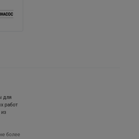
ы для
х работ
 из
не более