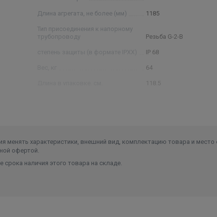
Длина агрегата, не более (мм)
1185
Тип присоединения к напорному
трубопроводу
Резьба G-2-B
степень защиты (в формате IPXX)
IP 68
Вес, кг
64
Длина в упаковке, см.
118.5
Ширина в упаковке, см.
14.5
Высота в упаковке, см.
14.5
Вес в упаковке, кг
64
я менять характеристики, внешний вид, комплектацию товара и место 
ной офертой.
 срока наличия этого товара на складе.