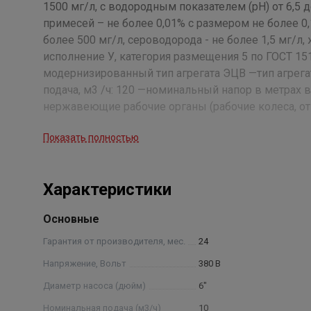
1500 мг/л, с водородным показателем (рН) от 6,5 
примесей – не более 0,01% с размером не более 0,
более 500 мг/л, сероводорода - не более 1,5 мг/л
исполнение У, категория размещения 5 по ГОСТ 151
модернизированный тип агрегата ЭЦВ —тип агрега
подача, м3 /ч: 120 —номинальный напор в метрах 
нержавеющие рабочие органы (рабочие колеса, от
проведения испытания агрегатов.
Показать полностью
Характеристики
Основные
Гарантия от производителя, мес.
24
Напряжение, Вольт
380 В
Диаметр насоса (дюйм)
6"
Номинальная подача (м3/ч)
10