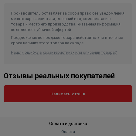
Диаметр насоса (мм)
145
Производитель оставляет за собой право без уведомления
Внутренний диаметр обсадной
менять характеристики, внешний вид, комплектацию
трубы скважины не менее/не
товара и место его производства. Указанная информация
более (мм)
150/200
не является публичной офертой.
Частота, (Гц)
50
Предложение по продаже товара действительно в течение
срока наличия этого товара на складе.
Количество фаз
3
Нашли ошибку в характеристиках или описании товара?
Длина агрегата, не более (мм)
1520
Тип присоединения к напорному
трубопроводу
Резьба G-2 1/2-B
Отзывы реальных покупателей
степень защиты (в формате IPXX)
IP 68
Вес, кг
86
Написать отзыв
Длина в упаковке, см.
152
Ширина в упаковке, см.
14.5
Высота в упаковке, см.
14.5
Оплата и доставка
Вес в упаковке, кг
86
Оплата