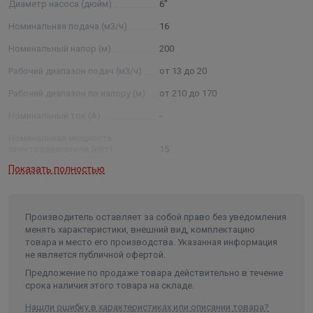
Диаметр насоса (дюйм)
6"
обозначения: 2ЭЦВ 8- 40-120 нрк; 2 –
модернизированный тип агрегата ЭЦВ —тип агрегата; 8
Номинальная подача (м3/ч)
16
— условный диаметр насоса в дюймах ; 40 —
Номинальный напор (м)
200
номинальная подача, м3 /ч: 120 —номинальный напор в
Рабочий диапазон подач (м3/ч)
от 13 до 20
метрах водяного столба, нрк — нержавеющие рабочие
колеса, нро — нержавеющие рабочие органы (рабочие
Рабочий диапазон по напору (м)
от 210 до 170
колеса, отводы)) Примечание: * - параметры будут
Номинальный ток (А)
-
установлены после проведения испытания агрегатов.
Номинальная мощность
электродвигателя (кВт)
15
Показать полностью
Условный диаметр насоса
(дюйм)
6
Диаметр насоса (мм)
145
Производитель оставляет за собой право без уведомления
Внутренний диаметр обсадной
менять характеристики, внешний вид, комплектацию
трубы скважины не менее/не
товара и место его производства. Указанная информация
более (мм)
150/200
не является публичной офертой.
Частота, (Гц)
50
Предложение по продаже товара действительно в течение
срока наличия этого товара на складе.
Количество фаз
3
Нашли ошибку в характеристиках или описании товара?