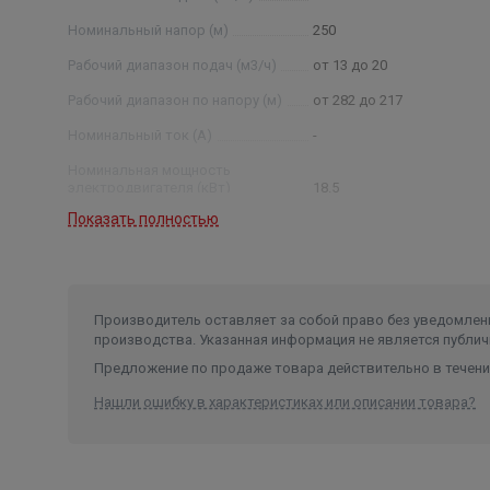
Номинальный напор (м)
250
Рабочий диапазон подач (м3/ч)
от 13 до 20
Рабочий диапазон по напору (м)
от 282 до 217
Номинальный ток (А)
-
Номинальная мощность
электродвигателя (кВт)
18.5
Показать полностью
Производитель оставляет за собой право без уведомлени
производства. Указанная информация не является публич
Предложение по продаже товара действительно в течение
Нашли ошибку в характеристиках или описании товара?