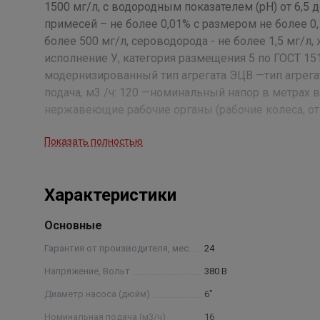
1500 мг/л, с водородным показателем (рН) от 6,5 
примесей – не более 0,01% с размером не более 0,
более 500 мг/л, сероводорода - не более 1,5 мг/л
исполнение У, категория размещения 5 по ГОСТ 151
модернизированный тип агрегата ЭЦВ —тип агрега
подача, м3 /ч: 120 —номинальный напор в метрах 
нержавеющие рабочие органы (рабочие колеса, от
проведения испытания агрегатов.
Показать полностью
Характеристики
Основные
Гарантия от производителя, мес.
24
Напряжение, Вольт
380 В
Диаметр насоса (дюйм)
6"
Номинальная подача (м3/ч)
16